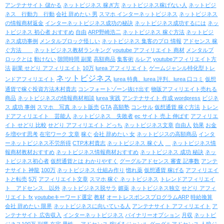
アンテナサイト 儲かる
ネットビジネス 稼ぎ方
ネットビジネス稼げない人
ネットビジ
ネス 行動力 行動
会社 辞めたい 男
スマホ インターネットビジネス
ネットビジネス
の情報商材返金
インターネットビジネス成功の秘訣
ネットビジネス成功するには
ネッ
トビジネス 初心者 おすすめ
自由
ARP野崎浩二
ネットビジネス 稼ぐ方法
ネットビジ
ネス成功事例
メンタルブロック怪しい
ネットビジネス 集客のプロ 情報
アドセンス 稼
ぐ方法
ネットビジネス教材ランキング
youtube アフィリエイト 商材
メンタルブ
ロックとは
動けない
隙間時間 副業
高額商品
集客術
ルレア
youtubeアフィリエイト方
法
副業 せどり アフィリエイト
10万
lurea アフィリエイト
ゲームジャンル特化型トレ
ネットビジネス
ンドアフィリエイト
lurea 特典、lurea 評判、lurea 口コミ
仮想
通貨で稼ぐ投資方法木村貴志
コンフォートゾーン抜け出す
物販アフィリエイト売れる
商品
ネットビジネスの情報商材相談
lurea 実践
アンテナサイト 作成 wordpress
ビジネ
ス 成功 事例
スマホ 写真 ネット販売
GTA
高額塾
コンサル
仮想通貨 稼ぐ方法
トレン
ドアフィリエイト 芸能人
ネットビジネス 失敗者
ec サイト 売上 伸ばす
アフィリエ
イト せどり 比較
せどり アフィリエイト どっち
ネットビジネス文章
自由人
効果
お金
を増やす思考
在宅ワーク 文章
稼ぐ
会社 辞めたい 女
ネットビジスの高額商品
インタ
ーネットビジネス不労所得
CTP木村貴志
ネットビジネス 稼ぐ人
ネットビジネス情
報商材教材おすすめ
ネットビジネス情報商材おすすめ
ネットビジネス 成功 秘訣
ネッ
トビジネス初心者
仮想通貨とは わかりやすく
グーグルアドセンス 審査 記事数
アンテ
ナサイト 神龍
100万
ネットビジネス 仕組み作り
惚れ薬
仮想通貨 稼げる
アフィリエイ
トと転売
5万
アフィリエイト文章
スマホ 稼ぐ ネットビジネス
トレンドアフィリエイ
ト アドセンス 以外
ネットビジネス脱サラ
媚薬
ネットビジネス独立
せどり アフィ
リエイト fx
youtubeキーワード選定
教材
オートレスポンスプログラムARP
時給換算
会社 辞めたい 限界
ネットビジネスに向いている人
アンテナサイト アフィリエイト
ア
ンテナサイト 広告収入
インターネットビジネス
バイナリーオプション
月収
ネットビ