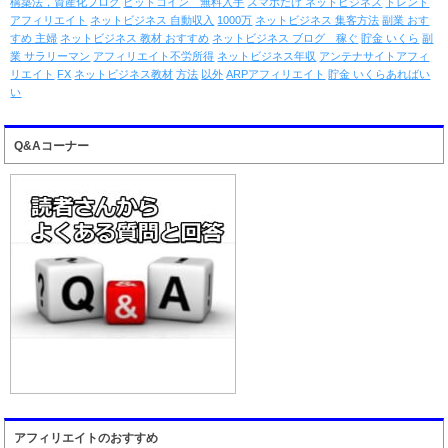
構築法，資産化ブログ
ビットコイン 無料入手
スマホだけ ネットビジネス
トレンド
アフィリエイト
ネットビジネス 自動収入
1000万
ネットビジネス 集客方法
副業 おす
すめ 主婦
ネットビジネス 教材 おすすめ
ネットビジネス ブログ 稼ぐ
貯金 いくら
副
業 サラリーマン
アフィリエイト不労所得
ネットビジネス年収
アンテナサイトアフィ
リエイト
FX
ネットビジネス教材
方法
以外
ARPアフィリエイト
貯金 いくらあればい
い
Q&Aコーナー
アフィリエイトのおすすめ