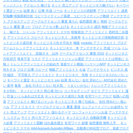
ジネス100万
副業 在宅 男性
アドセンス 稼げるジャンル.グーグルアドセンス
人狼ジ
ャッジメント
アドセンス 稼げる
ネット 売上アップ
ネットビジネス稼げない
キーワー
ド選定ツール
結果 急ぐ
記事 作成 ツール
ネットビジスの高額塾
アフィリエイト 成果
型報酬
情報商材詐欺
コピーライティング基礎、コピーライティング教材
アンテナサイ
ト アクセスアップ
グーグルアドセンス 審査 落ちた
仮想通貨 稼ぐ
商材
グーグルアド
センス 審査 通った
ブログ アクセス数 上げる
ネットビジネス 成功
物販アフィリエイ
ト 稼げる ジャンル
アフィリエイト スマホ
情報発信 アフィリエイト
西村浩二弁護
士
アフィリエイト スピード
ネットビジネス 失敗率
ネットビジネス情報商材詐欺
ネ
ットビジネス成功者
ネットビジネス向き不向き
物販
youtube アフィリエイト ブログ
ゲームトレンドアフィリエイト
ネットビジネス 本
アンテナサイト 作成 ツール
トレ
ンドアフィリエイト 芸能ネタ 以外
グーグルアドセンス 審査 2016
ネットビジネス
月収30万
将来不安
リスク
アフィリエイトジャンル選定
アフィリエイトとは簡単に
人
狼Ｊ
トレンドアフィリエイトの始め方
資産サイト構築パッケージARP
ネットビジネス
何をする
ブログ 記事 スピード
物販アフィリエイト
お金
アンテナサイト
ビジネス 成
功 秘訣
不労収入 アフィリエイト
ネットビジネス 失敗
ネットビジネスのレバレッ
ジ
キーワード選定
ネットビジネス sns
結果 焦らない
会社 辞めたい 40代会社 辞めた
い 新卒
集客
会社 行きたくない 吐き気
うまくいかない
トレンドアフィリエイト
ネタ切れ
ネットビジネス 初心者 0から
コンサルティング
せどり アフィリエイト 違
い
貯金 いくらあれば大丈夫
ネットビジネス成功と失敗
在宅ワーク ブログ
知識への投
資
アフィリエイト 稼げるジャンル
ネットビジネス 稼ぐ仕組み
会社 辞めたい 低レ
アフィリエイト
ベル
グーグルアドセンス 審査 通過
コンフォートゾーンお金持ち
サ
イト 売上アップ
アフィリエイト 儲かるテーマ
コンフォートゾーンお金
アンテナサイ
ト システム
サイト 作り方 アフィリエイト
ネットビジネス 自動販売機
ネットビジネ
ス起業
アフィリエイト図解
ほれ薬弁護士
在宅ワーク 副業
仮想通貨 無料入手
ネッ
トビジネス スマホ
AAA Autoweb Autopilot Affiliate，自動車の特化型ブログ，資産ブログ