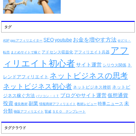
タグ
お金を増やす方法
SEO
youtube
ASP
ppcアフィリエイター
せどり・
アフ
アドセンス収益化
アフィリエイト兵器
転売
まとめサイトで稼ぐ
ィリエイト初心者
サイト運営
ト
シリウス関係
ネットビジネスの思考
レンドアフィリエイト
ネットビジネス初心者
ネットビ
ネットビジネス挫折
仮想通貨
ブログやサイト運営
ジネス稼ぐ方法
パソコン・ＩＴ
投資
未
副業
時事ニュース
優良教材
情報商材アフィリエイト
教材レビュー
分類
物販アフィリエイト
賢威
ＳＥＯ テンプレート
タグクラウド