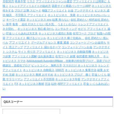
月収30万
将来不安
リスク
アフィリエイトジャンル選定
アフィリエイトとは簡単に
人
狼Ｊ
トレンドアフィリエイトの始め方
資産サイト構築パッケージARP
ネットビジネス
何をする
ブログ 記事 スピード
物販アフィリエイト
お金
アンテナサイト
ビジネス 成
功 秘訣
不労収入 アフィリエイト
ネットビジネス 失敗
ネットビジネスのレバレッ
ジ
キーワード選定
ネットビジネス sns
結果 焦らない
会社 辞めたい 40代会社 辞めた
い 新卒
集客
会社 行きたくない 吐き気
うまくいかない
トレンドアフィリエイト
ネタ切れ
ネットビジネス 初心者 0から
コンサルティング
せどり アフィリエイト 違
い
貯金 いくらあれば大丈夫
ネットビジネス成功と失敗
在宅ワーク ブログ
知識への投
資
アフィリエイト 稼げるジャンル
ネットビジネス 稼ぐ仕組み
会社 辞めたい 低レ
アフィリエイト
ベル
グーグルアドセンス 審査 通過
コンフォートゾーンお金持ち
サ
イト 売上アップ
アフィリエイト 儲かるテーマ
コンフォートゾーンお金
アンテナサイ
ト システム
サイト 作り方 アフィリエイト
ネットビジネス 自動販売機
ネットビジネ
ス起業
アフィリエイト図解
ほれ薬弁護士
在宅ワーク 副業
仮想通貨 無料入手
ネッ
トビジネス スマホ
AAA Autoweb Autopilot Affiliate，自動車の特化型ブログ，資産ブログ
構築法，資産化ブログ
ビットコイン 無料入手
スマホだけ ネットビジネス
トレンド
アフィリエイト
ネットビジネス 自動収入
1000万
ネットビジネス 集客方法
副業 おす
すめ 主婦
ネットビジネス 教材 おすすめ
ネットビジネス ブログ 稼ぐ
貯金 いくら
副
業 サラリーマン
アフィリエイト不労所得
ネットビジネス年収
アンテナサイトアフィ
リエイト
FX
ネットビジネス教材
方法
以外
ARPアフィリエイト
貯金 いくらあればい
い
Q&Aコーナー