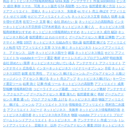
商品
ネットビジネスの情報商材相談
lurea 実践
アンテナサイト 作成 wordpress
ビジネ
ス 成功 事例
スマホ 写真 ネット販売
GTA
高額塾
コンサル
仮想通貨 稼ぐ方法
トレン
ドアフィリエイト 芸能人
ネットビジネス 失敗者
ec サイト 売上 伸ばす
アフィリエ
イト せどり 比較
せどり アフィリエイト どっち
ネットビジネス文章
自由人
効果
お金
を増やす思考
在宅ワーク 文章
稼ぐ
会社 辞めたい 女
ネットビジスの高額商品
インタ
ーネットビジネス不労所得
CTP木村貴志
ネットビジネス 稼ぐ人
ネットビジネス情
報商材教材おすすめ
ネットビジネス情報商材おすすめ
ネットビジネス 成功 秘訣
ネッ
トビジネス初心者
仮想通貨とは わかりやすく
グーグルアドセンス 審査 記事数
アンテ
ナサイト 神龍
100万
ネットビジネス 仕組み作り
惚れ薬
仮想通貨 稼げる
アフィリエイ
トと転売
5万
アフィリエイト文章
スマホ 稼ぐ ネットビジネス
トレンドアフィリエイ
ト アドセンス 以外
ネットビジネス脱サラ
媚薬
ネットビジネス独立
せどり アフィ
リエイト fx
youtubeキーワード選定
教材
オートレスポンスプログラムARP
時給換算
会社 辞めたい 限界
ネットビジネスに向いている人
アンテナサイト アフィリエイト
ア
ンテナサイト 広告収入
インターネットビジネス
バイナリーオプション
月収
ネットビ
ジネス100万
副業 在宅 男性
アドセンス 稼げるジャンル.グーグルアドセンス
人狼ジ
ャッジメント
アドセンス 稼げる
ネット 売上アップ
ネットビジネス稼げない
キーワー
ド選定ツール
結果 急ぐ
記事 作成 ツール
ネットビジスの高額塾
アフィリエイト 成果
型報酬
情報商材詐欺
コピーライティング基礎、コピーライティング教材
アンテナサイ
ト アクセスアップ
グーグルアドセンス 審査 落ちた
仮想通貨 稼ぐ
商材
グーグルアド
センス 審査 通った
ブログ アクセス数 上げる
ネットビジネス 成功
物販アフィリエイ
ト 稼げる ジャンル
アフィリエイト スマホ
情報発信 アフィリエイト
西村浩二弁護
士
アフィリエイト スピード
ネットビジネス 失敗率
ネットビジネス情報商材詐欺
ネ
ットビジネス成功者
ネットビジネス向き不向き
物販
youtube アフィリエイト ブログ
ゲームトレンドアフィリエイト
ネットビジネス 本
アンテナサイト 作成 ツール
トレ
ンドアフィリエイト 芸能ネタ 以外
グーグルアドセンス 審査 2016
ネットビジネス