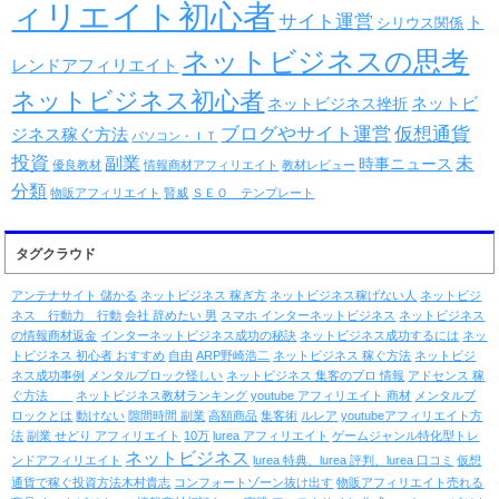
ィリエイト初心者
サイト運営
ト
シリウス関係
ネットビジネスの思考
レンドアフィリエイト
ネットビジネス初心者
ネットビ
ネットビジネス挫折
仮想通貨
ブログやサイト運営
ジネス稼ぐ方法
パソコン・ＩＴ
投資
未
副業
時事ニュース
優良教材
情報商材アフィリエイト
教材レビュー
分類
物販アフィリエイト
賢威
ＳＥＯ テンプレート
タグクラウド
アンテナサイト 儲かる
ネットビジネス 稼ぎ方
ネットビジネス稼げない人
ネットビジ
ネス 行動力 行動
会社 辞めたい 男
スマホ インターネットビジネス
ネットビジネス
の情報商材返金
インターネットビジネス成功の秘訣
ネットビジネス成功するには
ネッ
トビジネス 初心者 おすすめ
自由
ARP野崎浩二
ネットビジネス 稼ぐ方法
ネットビジ
ネス成功事例
メンタルブロック怪しい
ネットビジネス 集客のプロ 情報
アドセンス 稼
ぐ方法
ネットビジネス教材ランキング
youtube アフィリエイト 商材
メンタルブ
ロックとは
動けない
隙間時間 副業
高額商品
集客術
ルレア
youtubeアフィリエイト方
法
副業 せどり アフィリエイト
10万
lurea アフィリエイト
ゲームジャンル特化型トレ
ネットビジネス
ンドアフィリエイト
lurea 特典、lurea 評判、lurea 口コミ
仮想
通貨で稼ぐ投資方法木村貴志
コンフォートゾーン抜け出す
物販アフィリエイト売れる